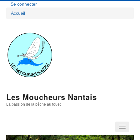
Aller
Se connecter
Menu
au
Accueil
contenu
Fil
Du
principal
D'Ariane
Compte
De
L'utilisateur
Les Moucheurs Nantais
La passion de la pêche au fouet
Navigation
Principale