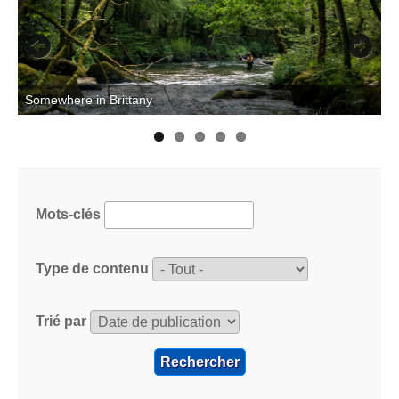
Previous
Next
T
Somewhere in Brittany
Mots-clés
Type de contenu
Trié par