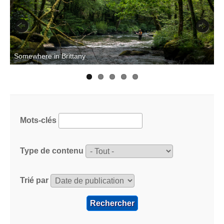
Previous
Next
T
Somewhere in Brittany
Mots-clés
Type de contenu
Trié par