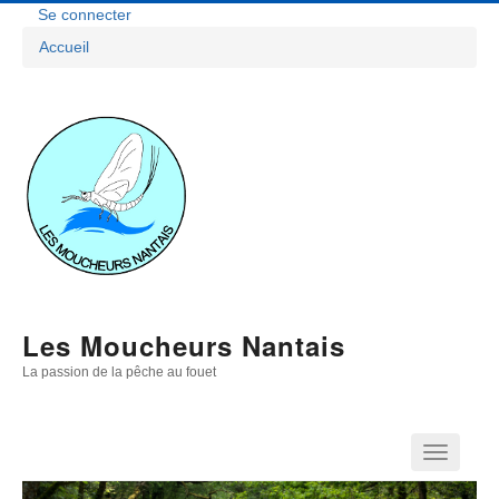
Aller
Se connecter
Menu
au
Accueil
contenu
Fil
Du
principal
D'Ariane
Compte
De
L'utilisateur
Les Moucheurs Nantais
La passion de la pêche au fouet
Navigation
Principale