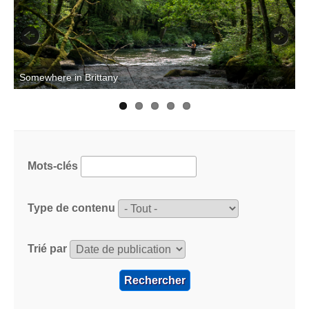
Previous
Next
T
Somewhere in Brittany
Mots-clés
Type de contenu
Trié par