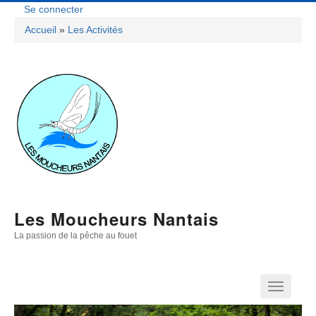
Aller
Se connecter
Menu
au
Accueil
Les Activités
contenu
Fil
Du
principal
D'Ariane
Compte
De
L'utilisateur
Les Moucheurs Nantais
La passion de la pêche au fouet
Navigation
Principale