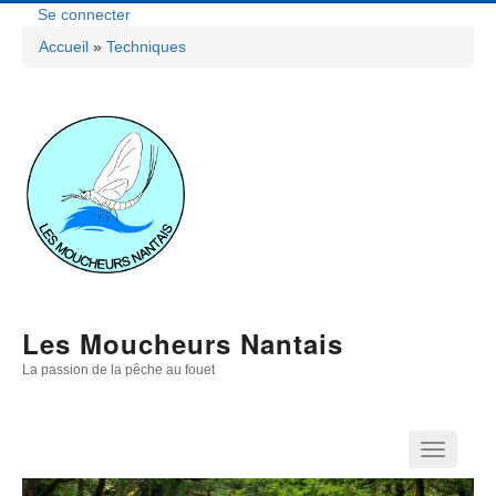
Aller
Se connecter
Menu
au
Accueil
Techniques
contenu
Fil
Du
principal
D'Ariane
Compte
De
L'utilisateur
Les Moucheurs Nantais
La passion de la pêche au fouet
Navigation
Principale