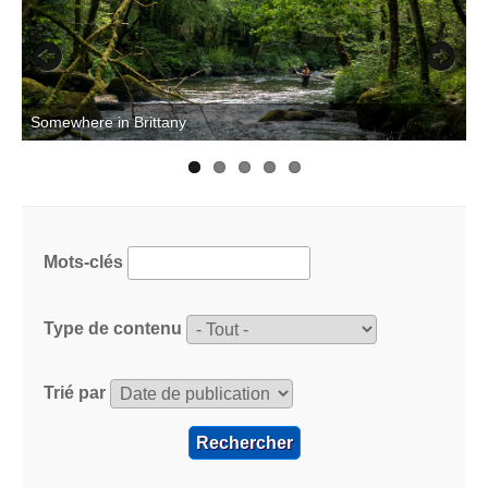
Previous
Next
T
Somewhere in Brittany
Mots-clés
Type de contenu
Trié par