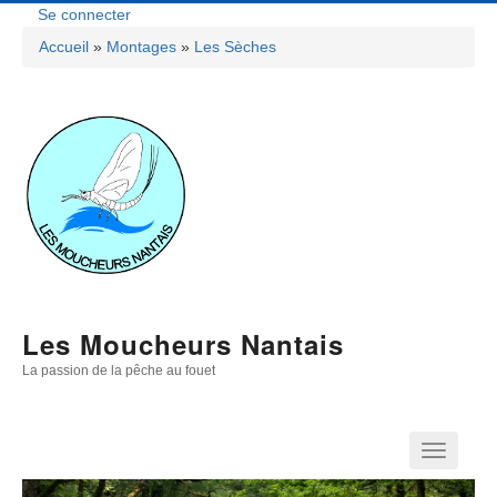
Aller
Se connecter
Menu
au
Accueil
Montages
Les Sèches
contenu
Fil
Du
principal
D'Ariane
Compte
De
L'utilisateur
Les Moucheurs Nantais
La passion de la pêche au fouet
Navigation
Principale