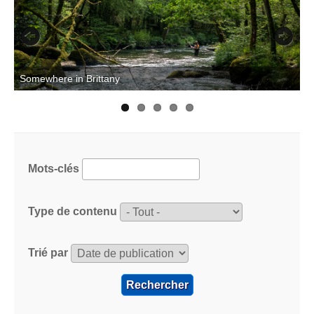
Previous
Next
T
Somewhere in Brittany
Mots-clés
Type de contenu
Trié par