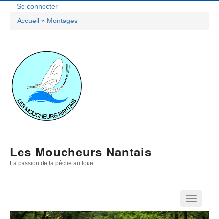
Aller
Se connecter
Menu
au
Accueil
Montages
contenu
Fil
Du
principal
D'Ariane
Compte
De
L'utilisateur
Les Moucheurs Nantais
La passion de la pêche au fouet
Navigation
Principale