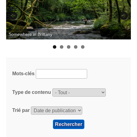
Previous
Next
T
Somewhere in Brittany
Mots-clés
Type de contenu
Trié par